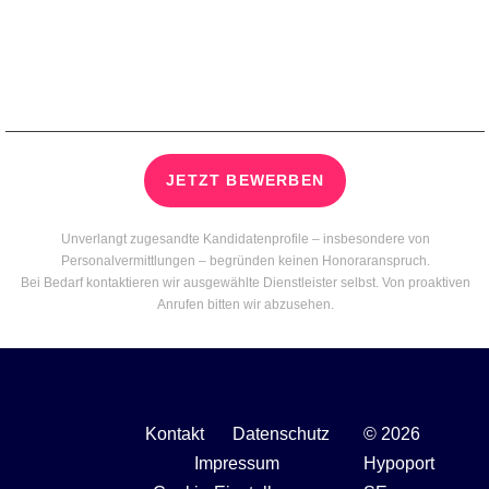
JETZT BEWERBEN
Unverlangt zugesandte Kandidatenprofile – insbesondere von
Personalvermittlungen – begründen keinen Honoraranspruch.
Bei Bedarf kontaktieren wir ausgewählte Dienstleister selbst. Von proaktiven
Anrufen bitten wir abzusehen.
Kontakt
Datenschutz
© 2026
Impressum
Hypoport