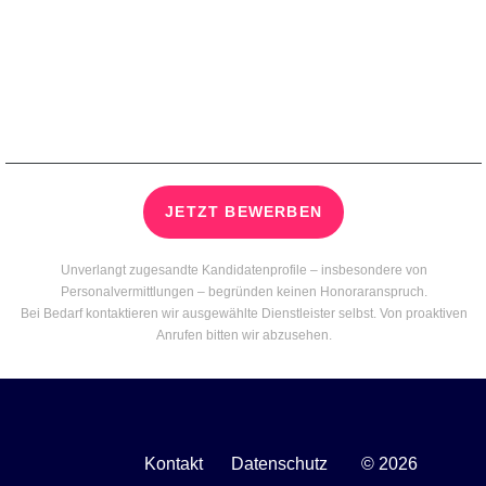
JETZT BEWERBEN
Unverlangt zugesandte Kandidatenprofile – insbesondere von
Personalvermittlungen – begründen keinen Honoraranspruch.
Bei Bedarf kontaktieren wir ausgewählte Dienstleister selbst. Von proaktiven
Anrufen bitten wir abzusehen.
Kontakt
Datenschutz
© 2026